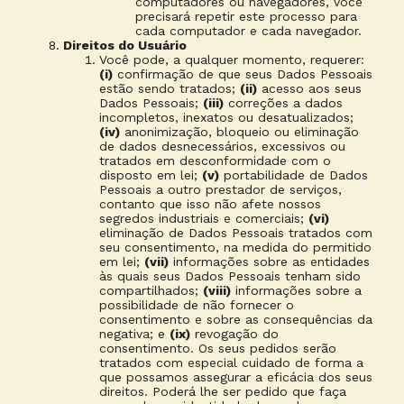
computadores ou navegadores, você
precisará repetir este processo para
cada computador e cada navegador.
Direitos do Usuário
Você pode, a qualquer momento, requerer:
(i)
confirmação de que seus Dados Pessoais
estão sendo tratados;
(ii)
acesso aos seus
Dados Pessoais;
(iii)
correções a dados
incompletos, inexatos ou desatualizados;
(iv)
anonimização, bloqueio ou eliminação
de dados desnecessários, excessivos ou
tratados em desconformidade com o
disposto em lei;
(v)
portabilidade de Dados
Pessoais a outro prestador de serviços,
contanto que isso não afete nossos
segredos industriais e comerciais;
(vi)
eliminação de Dados Pessoais tratados com
seu consentimento, na medida do permitido
em lei;
(vii)
informações sobre as entidades
às quais seus Dados Pessoais tenham sido
compartilhados;
(viii)
informações sobre a
possibilidade de não fornecer o
consentimento e sobre as consequências da
negativa; e
(ix)
revogação do
consentimento. Os seus pedidos serão
tratados com especial cuidado de forma a
que possamos assegurar a eficácia dos seus
direitos. Poderá lhe ser pedido que faça