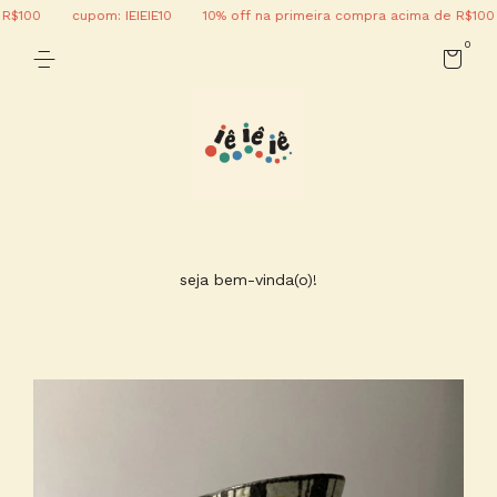
cupom: IEIEIE10
10% off na primeira compra acima de R$100
cupom:
0
seja bem-vinda(o)!