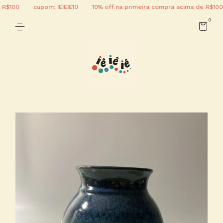
$100
cupom: IEIEIE10
10% off na primeira compra acima de R$100
0