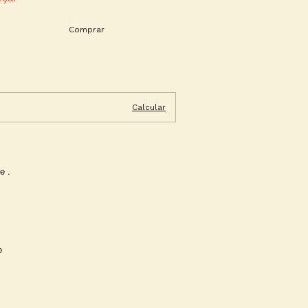
Alterar CEP
Calcular
e .
o