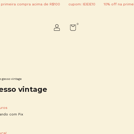
ira compra acima de R$100
cupom: IEIEIE10
10% off na primeira co
0
e gesso vintage
esso vintage
uros
ndo com Pix
eça!