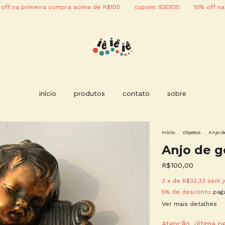
 primeira compra acima de R$100
cupom: IEIEIE10
10% off na prime
início
produtos
contato
sobre
Início
.
Objetos
.
Anjo d
Anjo de g
R$100,00
3
x de
R$33,33
sem j
5% de desconto
paga
Ver mais detalhes
Atenção, última p