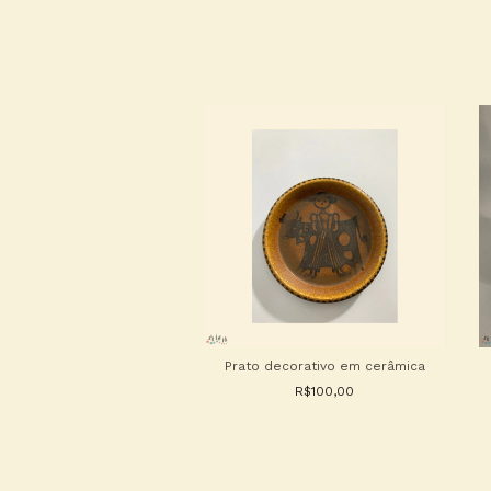
Prato decorativo em cerâmica
R$100,00
ecorativo com motivos
armênios
R$120,00