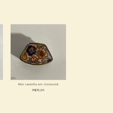
Mini caixinha em cloissoné
Cinzeiro ou peso de 
bronze
R$35,00
R$85,00