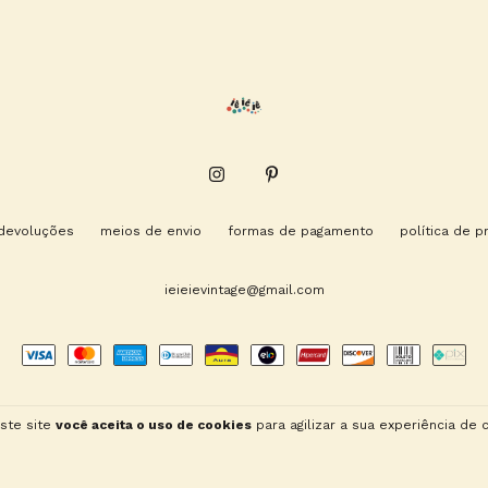
 devoluções
meios de envio
formas de pagamento
política de p
ieieievintage@gmail.com
ste site
você aceita o uso de cookies
para agilizar a sua experiência de 
Copyright iê iê iê - 2026. Todos os direitos reservados.