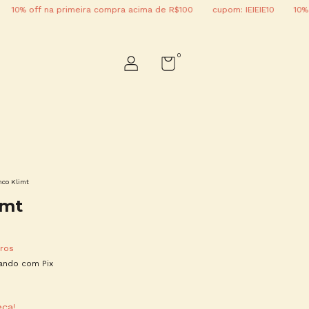
off na primeira compra acima de R$100
cupom: IEIEIE10
10% off na
0
nco Klimt
imt
ros
ndo com Pix
eça!