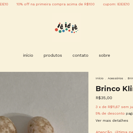
10% off na primeira compra acima de R$100
cupom: IEIEIE10
10% 
início
produtos
contato
sobre
Início
.
Acessórios
.
Bri
Brinco Kl
R$35,00
3
x de
R$11,67
sem ju
5% de desconto
paga
Ver mais detalhes
Atenção, última p