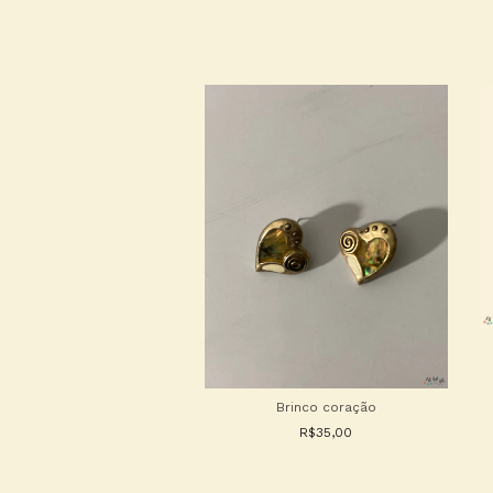
oche Camila Klein
R$150,00
Brinco coração
R$35,00