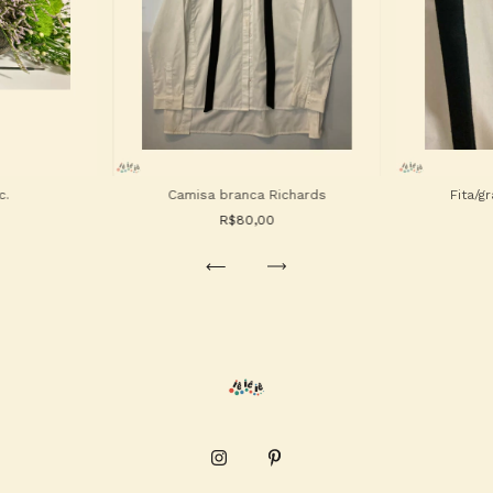
c.
Camisa branca Richards
Fita/g
R$80,00