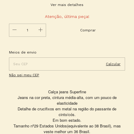
Ver mais detalhes
Atenção, última peça!
Entregas para o CEP:
Alterar CEP
Meios de envio
Calcular
Não sei meu CEP
Calça jeans Superfine
Jeans na cor pr
eta, cintura média-alta, com um pouco de
elasticidade
Detalhe de crucifixos em metal na região do passante de
cinto/cós.
Em bom estado.
Tamanho nº29 Estados Unidos(equivalente ao 38 Brasil), mas
veste melhor um 36 Brasil.