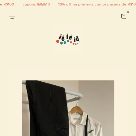
R$100
cupom: IEIEIE10
10% off na primeira compra acima de R$100
0