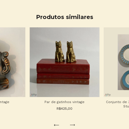
Produtos similares
intage
Par de gatinhos vintage
Conjunto de 
St
R$425,00