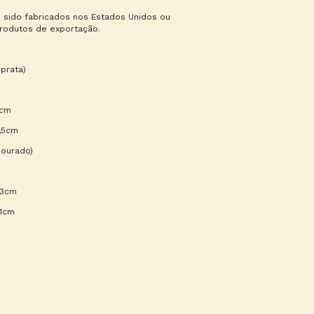
 sido fabricados nos Estados Unidos ou
produtos de exportação.
prata)
7cm
5,5cm
dourado)
13cm
11cm