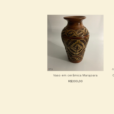
 de gatinhos vintage
Vaso em cerâmica Marajoara
R$425,00
R$200,00