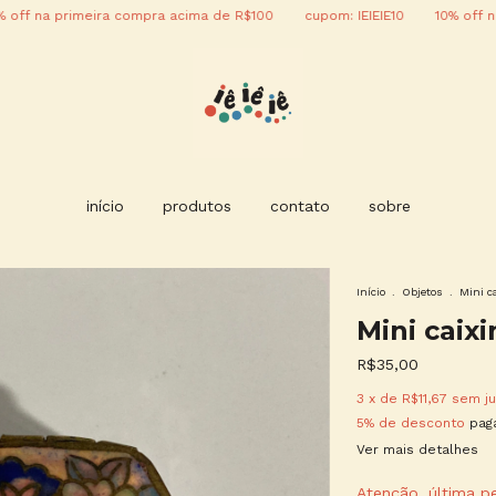
a primeira compra acima de R$100
cupom: IEIEIE10
10% off na prim
início
produtos
contato
sobre
Início
.
Objetos
.
Mini c
Mini caix
R$35,00
3
x de
R$11,67
sem ju
5% de desconto
paga
Ver mais detalhes
Atenção, última p