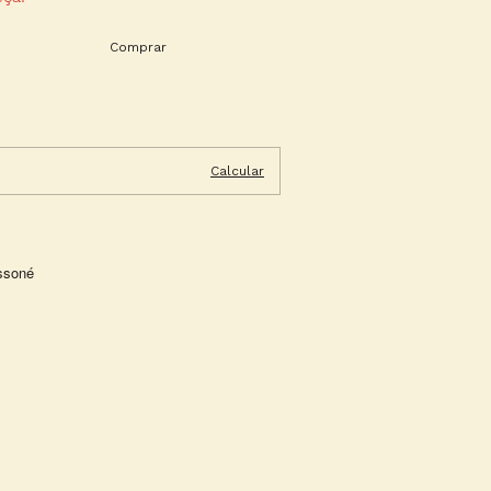
Alterar CEP
Calcular
issoné