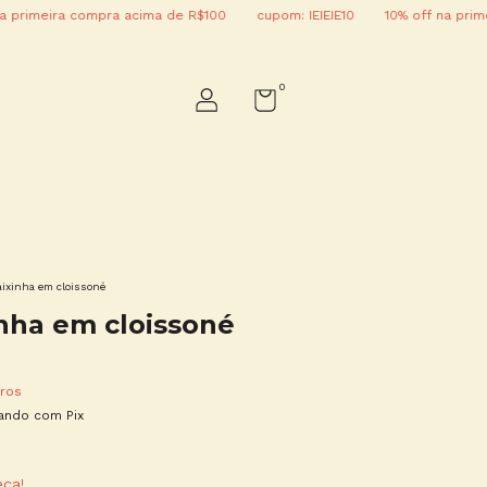
eira compra acima de R$100
cupom: IEIEIE10
10% off na primeira c
0
aixinha em cloissoné
inha em cloissoné
ros
ndo com Pix
eça!