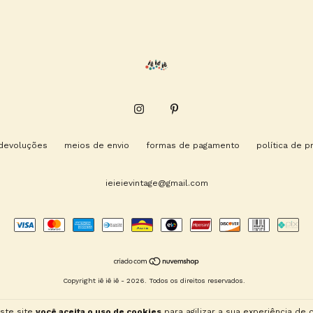
 devoluções
meios de envio
formas de pagamento
política de p
ieieievintage@gmail.com
Copyright iê iê iê - 2026. Todos os direitos reservados.
ste site
você aceita o uso de cookies
para agilizar a sua experiência de 