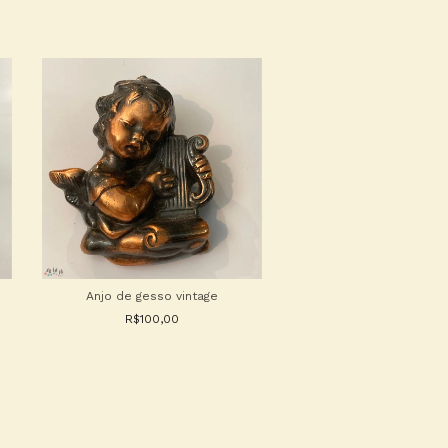
Anjo de gesso vintage
caixa pequena quadra
R$100,00
R$85,00